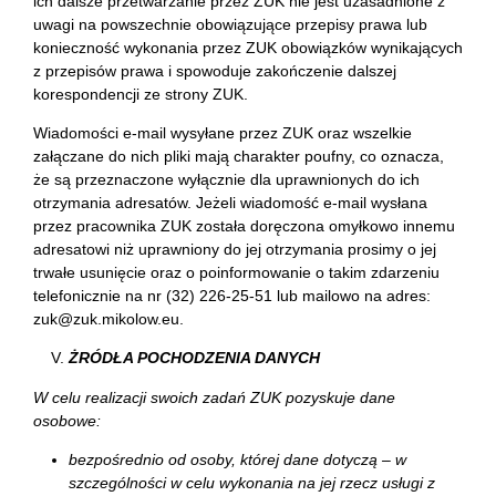
ich dalsze przetwarzanie przez ZUK nie jest uzasadnione z
uwagi na powszechnie obowiązujące przepisy prawa lub
konieczność wykonania przez ZUK obowiązków wynikających
z przepisów prawa i spowoduje zakończenie dalszej
korespondencji ze strony ZUK.
Wiadomości e-mail wysyłane przez ZUK oraz wszelkie
załączane do nich pliki mają charakter poufny, co oznacza,
że są przeznaczone wyłącznie dla uprawnionych do ich
otrzymania adresatów. Jeżeli wiadomość e-mail wysłana
przez pracownika ZUK została doręczona omyłkowo innemu
adresatowi niż uprawniony do jej otrzymania prosimy o jej
trwałe usunięcie oraz o poinformowanie o takim zdarzeniu
telefonicznie na nr (32) 226-25-51 lub mailowo na adres:
zuk@zuk.mikolow.eu.
ŻRÓDŁA POCHODZENIA DANYCH
W celu realizacji swoich zadań ZUK pozyskuje dane
osobowe:
bezpośrednio od osoby, której dane dotyczą – w
szczególności w celu wykonania na jej rzecz usługi z