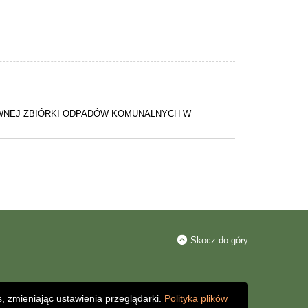
WNEJ ZBIÓRKI ODPADÓW KOMUNALNYCH W
Skocz do góry
, zmieniając ustawienia przeglądarki.
Polityka plików