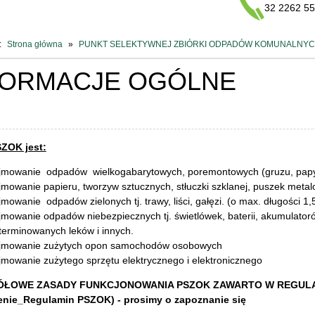
32 2262 5
:
Strona główna
PUNKT SELEKTYWNEJ ZBIÓRKI ODPADÓW KOMUNALNY
FORMACJE OGÓLNE
ZOK jest:
jmowanie odpadów wielkogabarytowych, poremontowych (gruzu, papy,
jmowanie papieru, tworzyw sztucznych, stłuczki szklanej, puszek meta
jmowanie odpadów zielonych tj. trawy, liści, gałęzi. (o max. długości 1,5
jmowanie odpadów niebezpiecznych tj. świetlówek, baterii, akumulatorów
terminowanych leków i innych.
jmowanie zużytych opon samochodów osobowych
jmowanie zużytego sprzętu elektrycznego i elektronicznego
ŁOWE ZASADY FUNKCJONOWANIA PSZOK ZAWARTO W REGULAMINI
enie_Regulamin PSZOK) - prosimy o zapoznanie się