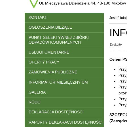
Ul. Mieczysława Dzieńdziela 44, 43-190 Mikołów
Menu
KONTAKT
Jesteś tutaj
OGŁOSZENIA BIEŻĄCE
IN
PUNKT SELEKTYWNEJ ZBIÓRKI
ODPADÓW KOMUNALNYCH
Drukuj
USŁUGI CMENTARNE
Celem PS
OFERTY PRACY
Przy
ZAMÓWIENIA PUBLICZNE
Przy
Przy
INFORMATOR MIESIĘCZNY UM
Przy
GALERIA
prze
Przy
RODO
Przy
DEKLARACJA DOSTĘPNOŚCI
SZCZEGÓ
(Zarządz
RAPORTY DEKLARACJI DOSTĘPNOŚCI