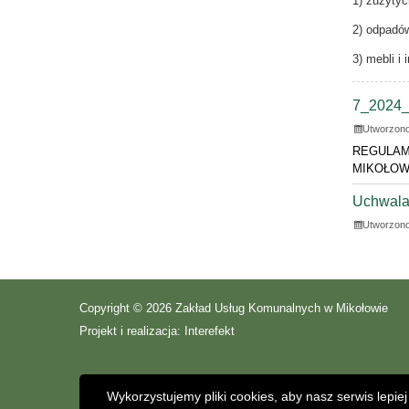
1) zużytyc
2) odpadów
3) mebli i
ZAŁ
7_2024_
Utworzono
REGULAM
MIKOŁOW
Uchwala
Utworzono
Copyright © 2026 Zakład Usług Komunalnych w Mikołowie
Projekt i realizacja:
Interefekt
Wykorzystujemy pliki cookies, aby nasz serwis lepi