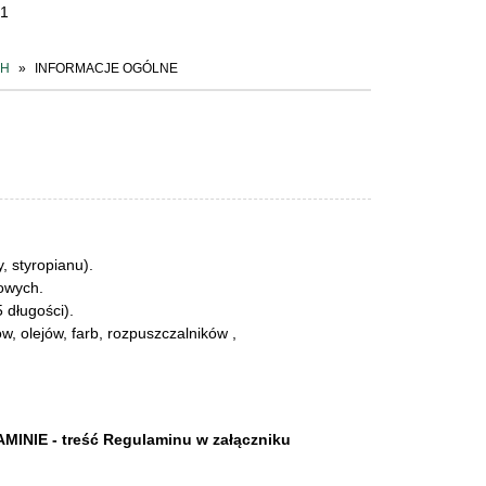
51
CH
INFORMACJE OGÓLNE
 styropianu).
lowych.
 długości).
, olejów, farb, rozpuszczalników ,
E - treść Regulaminu w załączniku