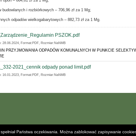
h opon – 664,61 zł za 1 Mg;
 budowlanych i rozbiórkowych – 706,96 zł za 1 Mg;
 innych odpadów wielkogabarytowych – 882,73 zł za 1 Mg.
ĄCZNIKI
Zarządzenie_Regulamin PSZOK.pdf
: 28.06.2024, Format:
PDF
, Rozmiar:
NaNMB
IN PRZYJMOWANIA ODPADÓW KOMUNALNYCH W PUNKCIE SELEKTY
IE
_332-2021_cennik odpady ponad limit.pdf
: 16.01.2023, Format:
PDF
, Rozmiar:
NaNMB
ej spełniał Państwa oczekiwania. Można zablokować zapisywanie cookies