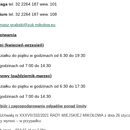
waga
tel. 32 2264 187 wew. 101
iuro
tel. 32 2264 187 wew. 108
siącu.
rzesień 2026
 Sierpień 2027
masz.grabski@zuk.mikolow.eu
otwarcia
ni (kwiecień-wrzesień)
ziałku do piątku w godzinach od 6:30 do 19:30
godzinach od 7:00 do 14:30
mowy (październik-marzec)
ziałku do piątku w godzinach od 6:30 do 17:30
godzinach od 7:00 do 14:30
biór i zagospodarowanie odpadów ponad limity
 Uchwałą nr XXXVII/332/2021 RADY MIEJSKIEJ MIKOŁOWA z dnia 26 styczni
ty wynosi – w przypadku: